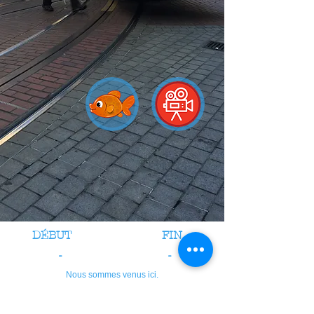
DÉBUT
FIN
-
-
Nous sommes venus ici.
crédits