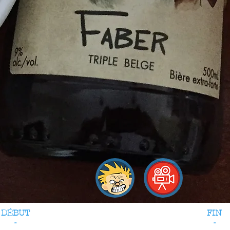
DÉBUT
FIN
-
-