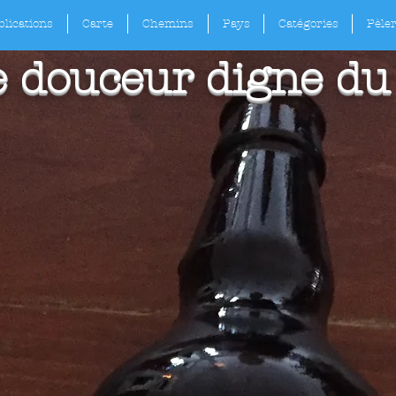
lications
Carte
Chemins
Pays
Catégories
Pèle
 douceur digne du 