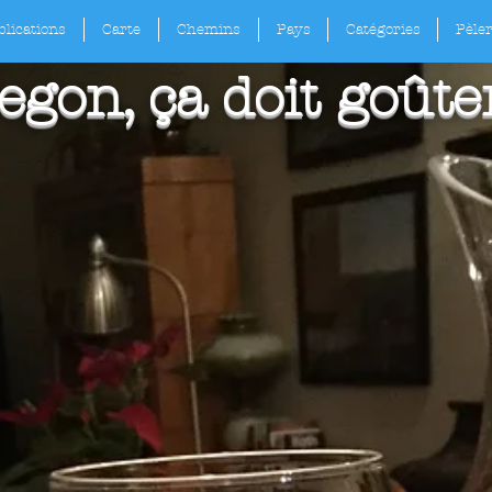
lications
Carte
Chemins
Pays
Catégories
Pèle
egon, ça doit goûte