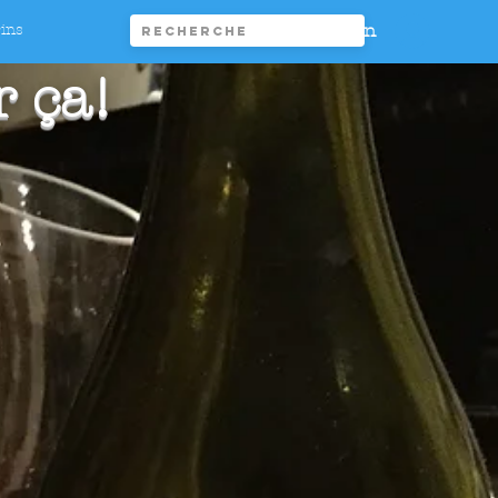
Connexion
rins
r ça!