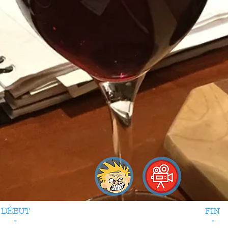
DÉBUT
FIN
-
-