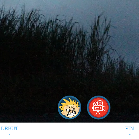
DÉBUT
FIN
-
-