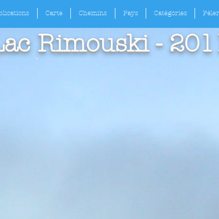
lications
Carte
Chemins
Pays
Catégories
Pèle
Lac Rimouski - 201