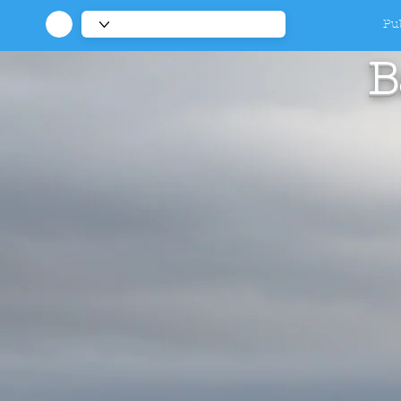
Pub
B