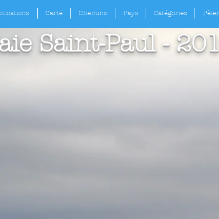
lications
Carte
Chemins
Pays
Catégories
Pèle
aie Saint-Paul - 20