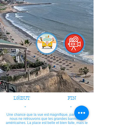
DÉBUT
FIN
-
-
Une chance que la vue est magnifique, parce qu'ici
nous ne retrouvons que les grandes bannières
américaines. La place est belle et bien faite, mais le
choix de magasins nous a déçus.