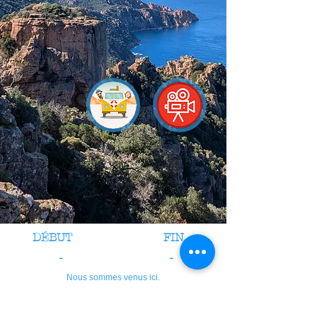
DÉBUT
FIN
-
-
Nous sommes venus ici.
crédits