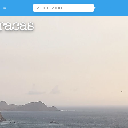
Connexion
rins
racas