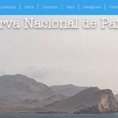
lications
Carte
Chemins
Pays
Catégories
Pèle
rva Nacional de Pa