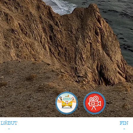
DÉBUT
FIN
-
-