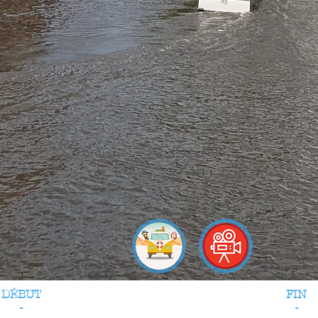
DÉBUT
FIN
-
-