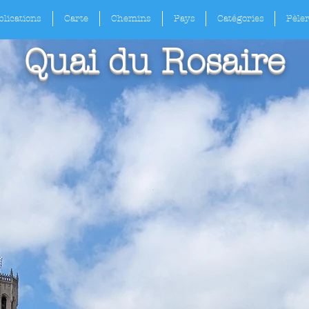
lications
Carte
Chemins
Pays
Catégories
Pèle
Quai du Rosaire