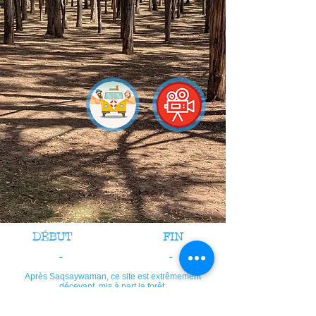
DÉBUT
FIN
-
-
Après Saqsaywaman, ce site est extrêmement
décevant, mis à part la forêt.