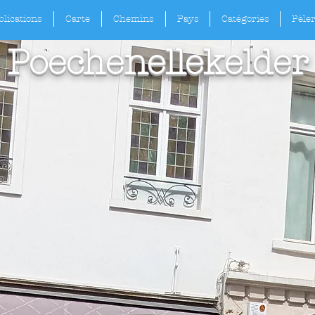
lications
Carte
Chemins
Pays
Catégories
Pèle
Poechenellekelder