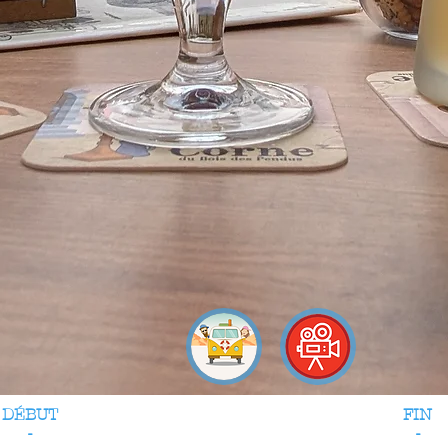
DÉBUT
FIN
-
-