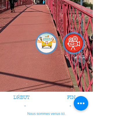
DÉBUT
FIN
-
-
Nous sommes venus ici.
crédits