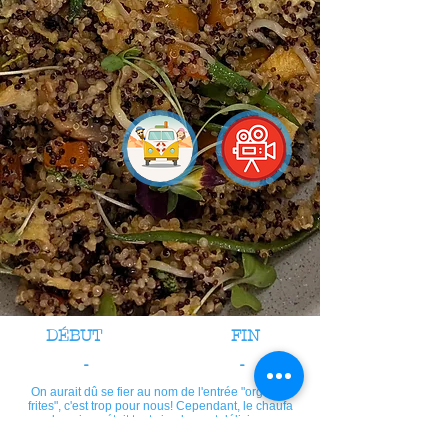
DÉBUT
FIN
-
-
On aurait dû se fier au nom de l'entrée "orgie de
frites", c'est trop pour nous! Cependant, le chaufa
de quinoa était tout simplement délicieux.