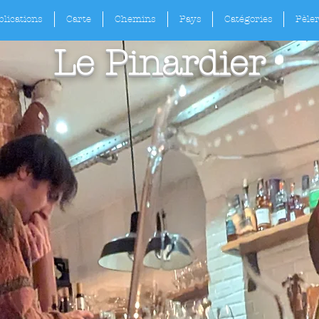
lications
Carte
Chemins
Pays
Catégories
Pèle
Le Pinardier