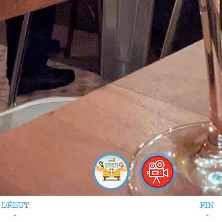
DÉBUT
FIN
-
-