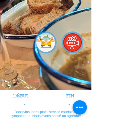
DÉBUT
FIN
-
-
Bons vins, bons plats, service courtois et
sympathique. Nous avons passé un agréable
moment!