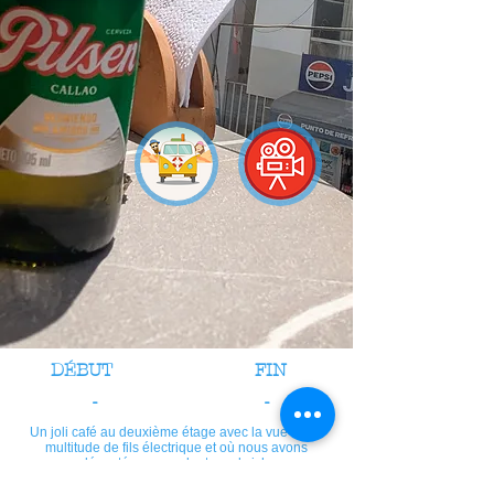
DÉBUT
FIN
-
-
Un joli café au deuxième étage avec la vue sur la
multitude de fils électrique et où nous avons
dégusté un succulent sandwich.