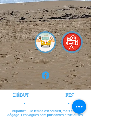
DÉBUT
FIN
-
-
Aujourd'hui le temps est couvert, mais ça se
dégage. Les vagues sont puissantes et vicieuses.
Sinus rince et sable dans le maillot garantis!