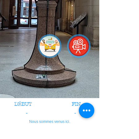
DÉBUT
FIN
-
-
Nous sommes venus ici.
crédits