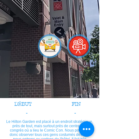
DÉBUT
FIN
-
-
Le Hilton Garden est placé à un endroit stratégique,
près de tout, mais surtout près de centre des
congrès où a lieu le Comic Con. Nous pouvons
donc observer tous ces gens costumés dès que