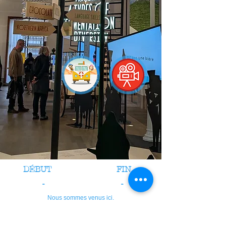
DÉBUT
FIN
-
-
Nous sommes venus ici.
crédits