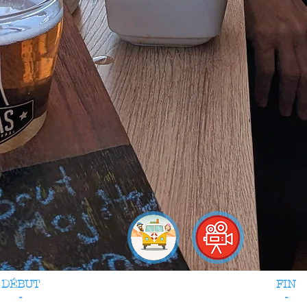
DÉBUT
FIN
-
-