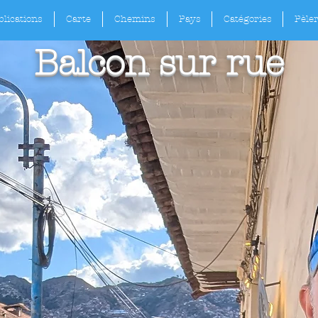
lications
Carte
Chemins
Pays
Catégories
Pèle
Balcon sur rue