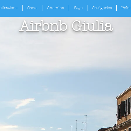
lications
Carte
Chemins
Pays
Catégories
Pèle
Airbnb Giulia