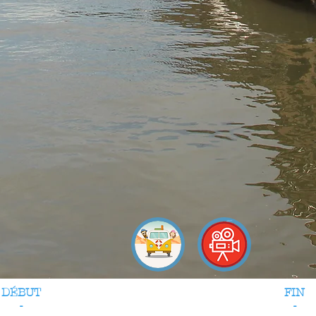
DÉBUT
FIN
-
-