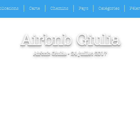
lications
Carte
Chemins
Pays
Catégories
Pèle
Airbnb Giulia
Airbnb Giulia - 24 juillet 2017