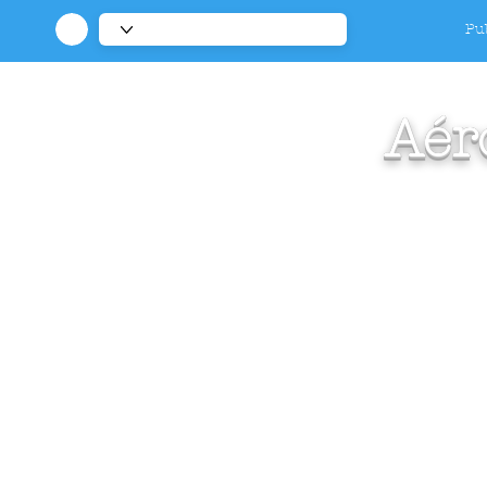
Pub
Aér