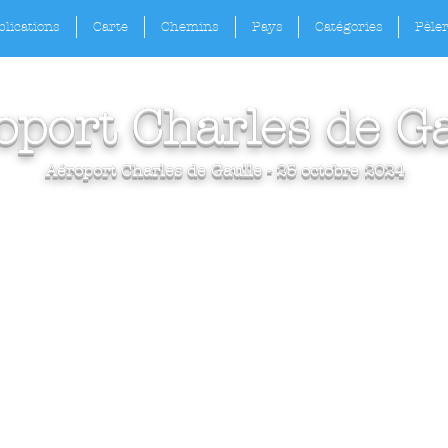
lications
Carte
Chemins
Pays
Catégories
Pèle
oport Charles de Ga
Aéroport Charles de Gaulle - 25 octobre 2024