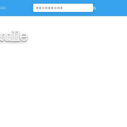
Connexion
rins
ulle